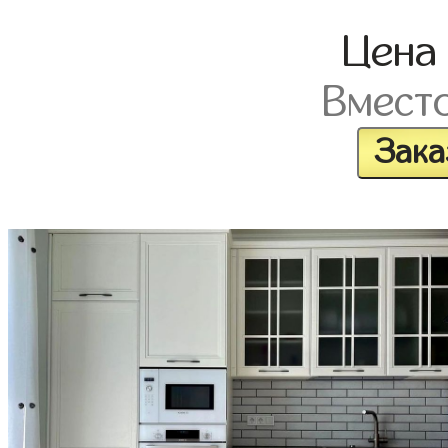
Цен
Вмест
Зака