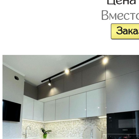
Цен
Вмест
Зака