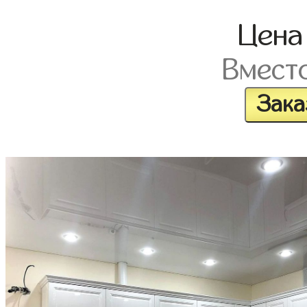
Цен
Вмест
Зака