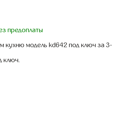
ез предоплаты
м кухню модель kd642 под ключ за 3-
д ключ.