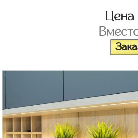
Цен
Вмест
Зака