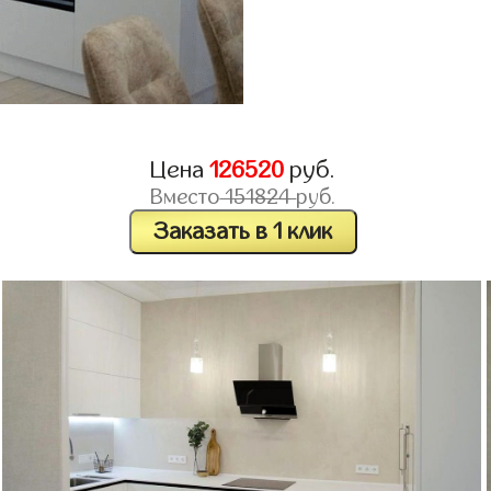
Цена
126520
руб.
Вместо
151824
руб.
Заказать в 1 клик