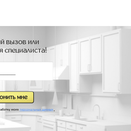
й вызов или
я специалиста!
.