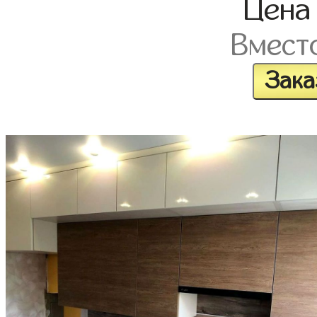
Цен
Вмест
Зака