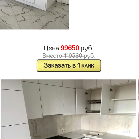
Цена
99650
руб.
Вместо
119580
руб.
Заказать в 1 клик