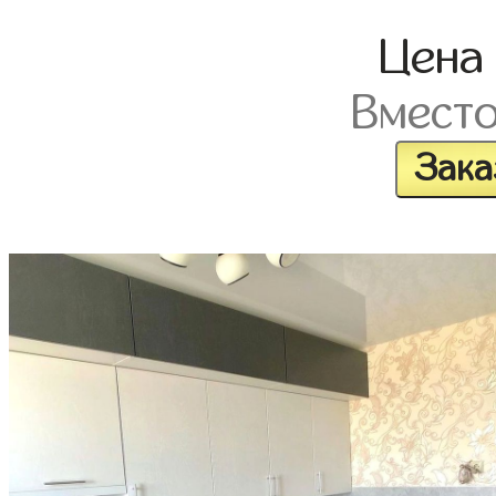
Цен
Вмест
Зака