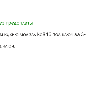
ез предоплаты
м кухню модель kd846 под ключ за 3-
д ключ.