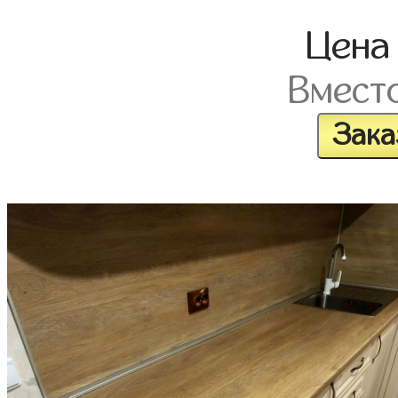
Цен
Вмест
Зака