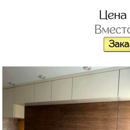
Цен
Вмест
Зака