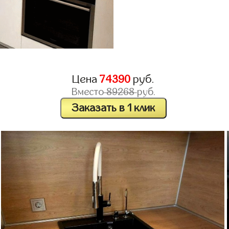
Цена
74390
руб.
Вместо
89268
руб.
Заказать в 1 клик