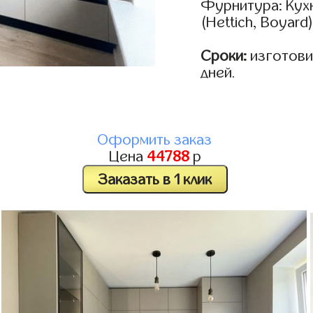
Фурнитура: Кух
(Hettich, Boyard
Сроки:
изготовим
дней.
Оформить заказ
Цена
44788
р
Заказать в 1 клик