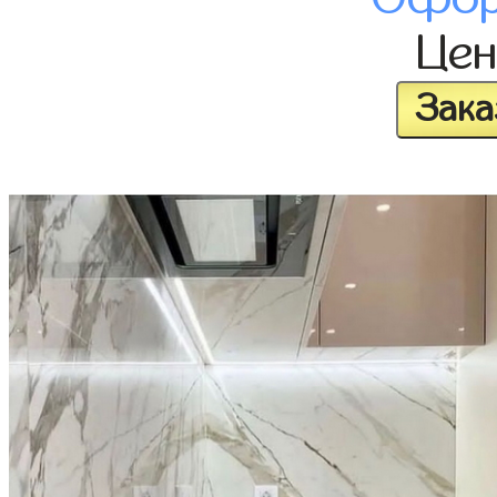
Це
Зака