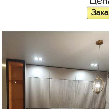
Це
Зака