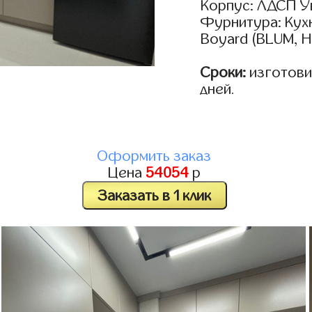
Корпус: ЛДСП У
Фурнитура: Кух
Boyard (BLUM, H
Сроки:
изготовим
дней.
Оформить заказ
Цена
54054
р
Заказать в 1 клик