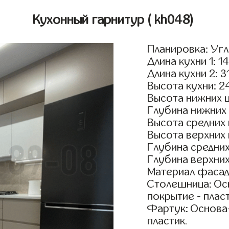
Кухонный гарнитур
( kh048)
Планировка: Уг
Длина кухни 1: 1
Длина кухни 2: 3
Высота кухни: 2
Высота нижних 
Глубина нижних
Высота средних
Высота верхних
Глубина средни
Глубина верхни
Материал фасад
Столешница: Осн
покрытие - пласт
Фартук: Основа
пластик.