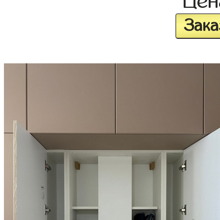
Це
Зака