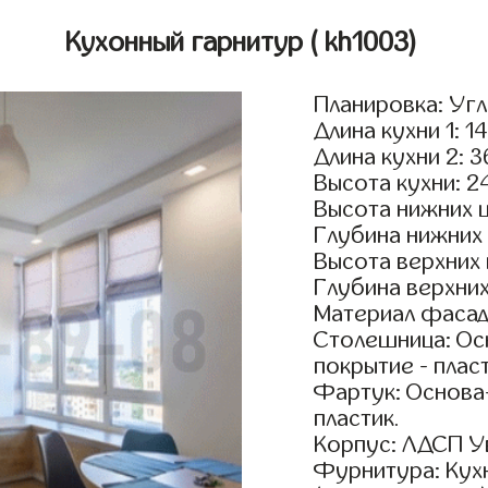
Кухонный гарнитур
( kh1003)
Планировка: Уг
Длина кухни 1: 1
Длина кухни 2: 
Высота кухни: 2
Высота нижних 
Глубина нижних
Высота верхних
Глубина верхни
Материал фасадо
Столешница: Осн
покрытие - пласт
Фартук: Основа
пластик.
Корпус: ЛДСП У
Фурнитура: Кух