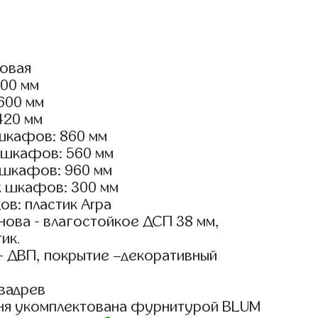
ловая
400 мм
3600 мм
420 мм
шкафов: 860 мм
 шкафов: 560 мм
 шкафов: 960 мм
х шкафов: 300 мм
в: пластик Arpa
ова - влагостойкое ДСП 38 мм,
ик.
- ДВП, покрытие –декоративный
вадрев
ня укомплектована фурнитурой BLUM