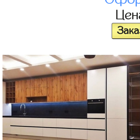
Це
Зака