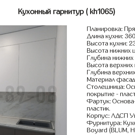
Кухонный гарнитур
( kh1065)
Планировка: Пр
Длина кухни: 36
Высота кухни: 2
Высота нижних 
Глубина нижних
Высота верхних
Глубина верхни
Материал фасад
Столешница: Осн
покрытие - пласт
Фартук: Основа
пластик.
Корпус: ЛДСП У
Фурнитура: Кух
Boyard (BLUM, H