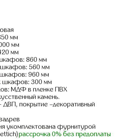
ловая
850 мм
2000 мм
420 мм
шкафов: 860 мм
 шкафов: 560 мм
 шкафов: 960 мм
х шкафов: 300 мм
ов: МДФ в пленке ПВХ
кусственный камень.
- ДВП, покрытие –декоративный
вадрев
ня укомплектована фурнитурой
ettich)
рассрочка 0% без предоплаты