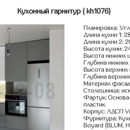
Кухонный гарнитур
( kh1076)
Планировка: Уг
Длина кухни 1: 2
Длина кухни 2: 
Высота кухни: 2
Высота нижних 
Глубина нижних
Высота верхних
Глубина верхни
Материал фасад
Столешница: ис
Фартук: Основа
пластик.
Корпус: ЛДСП У
Фурнитура: Кух
Boyard (BLUM, H