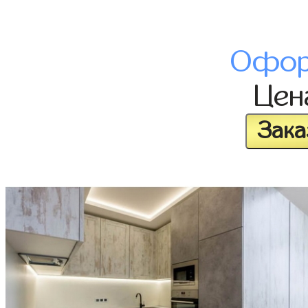
Офор
Це
Зака