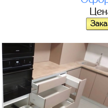
Це
Зака