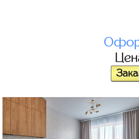
Офор
Це
Зака