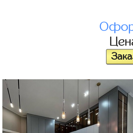
Офор
Це
Зака