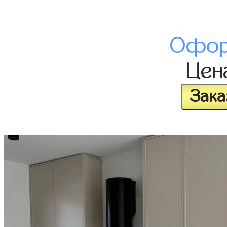
Офор
Цен
Зака