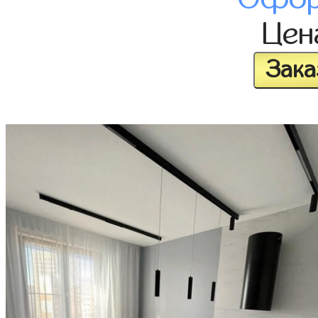
Це
Зака