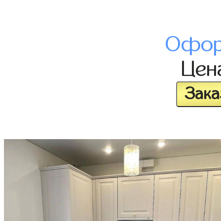
Офор
Цен
Зака