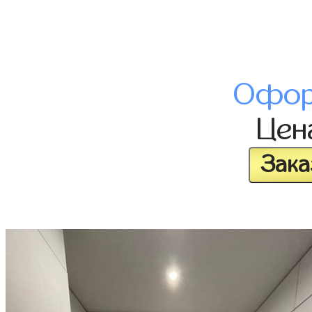
Офор
Це
Зака