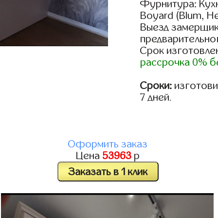
Фурнитура: Кух
Boyard (Blum, He
Выезд замерщик
предварительно
Срок изготовлен
рассрочка 0% б
Сроки:
изготовим
7 дней.
Оформить заказ
Цена
53963
р
Заказать в 1 клик