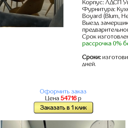
Корпус: ЛДСП У
Фурнитура: Кух
Boyard (Blum, He
Выезд замерщик
предварительно
Срок изготовлен
рассрочка 0% б
Сроки:
изготовим
дней.
Оформить заказ
Цена
54716
р
Заказать в 1 клик