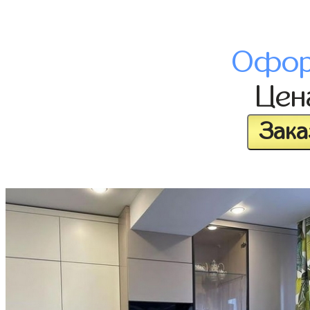
Офор
Це
Зака