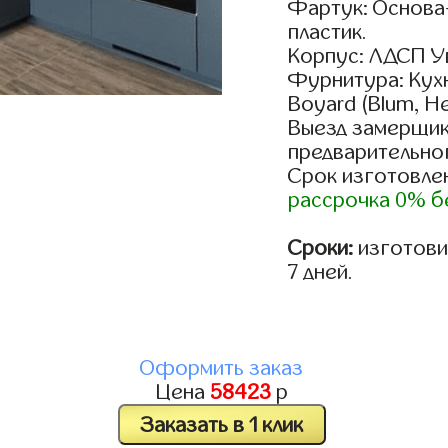
Фартук: Основа
пластик.
Корпус: ЛДСП У
Фурнитура: Кух
Boyard (Blum, He
Выезд замерщик
предварительно
Срок изготовлен
рассрочка 0% б
Сроки:
изготовим
7 дней.
Оформить заказ
Цена
58423
р
Заказать в 1 клик