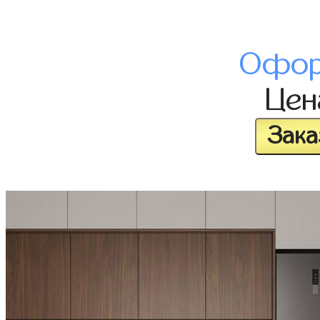
Офор
Це
Зака