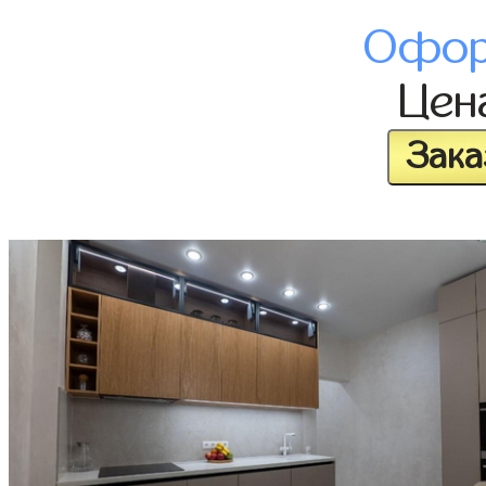
Офор
Цен
Зака