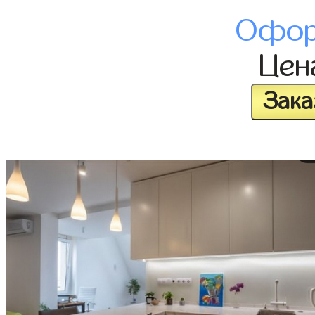
Офор
Це
Зака