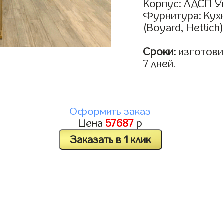
Корпус: ЛДСП У
Фурнитура: Кух
(Boyard, Hettich
Сроки:
изготовим
7 дней.
Оформить заказ
Цена
57687
р
Заказать в 1 клик