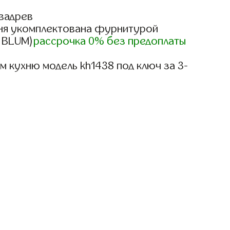
вадрев
ня укомплектована фурнитурой
, BLUM)
рассрочка 0% без предоплаты
 кухню модель kh1438 под ключ за 3-