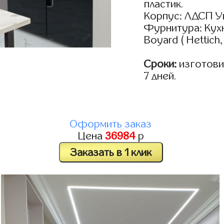
пластик.
Корпус: ЛДСП У
Фурнитура: Кух
Boyard ( Hettich
Сроки:
изготовим
7 дней.
Оформить заказ
Цена
36984
р
Заказать в 1 клик