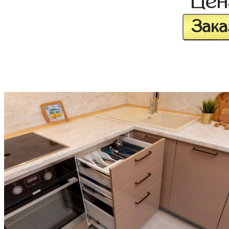
Це
Зака