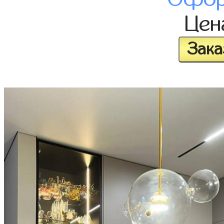
Це
Зака