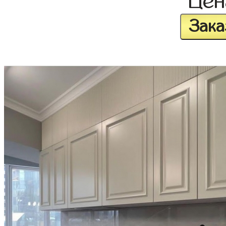
Це
Зака