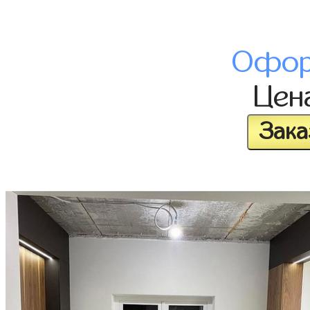
Офор
Цен
Зака