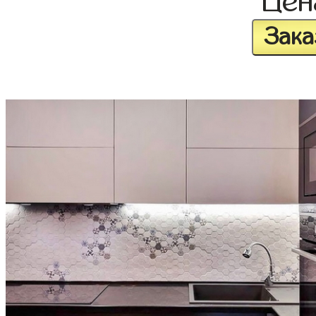
Це
Зака