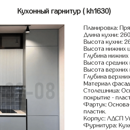
Кухонный гарнитур
( kh1630)
Планировка: Пр
Длина кухни: 26
Высота кухни: 2
Высота нижних 
Глубина нижних
Высота средних
Высота верхних
Глубина верхни
Материал фасад
Столешница: Осн
покрытие - пласт
Фартук: Основа
пластик.
Корпус: ЛДСП У
Фурнитура: Кух