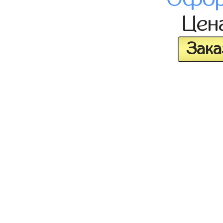
Цен
Зака