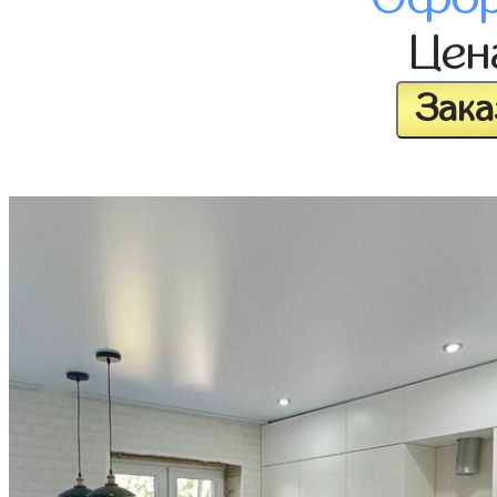
Це
Зака