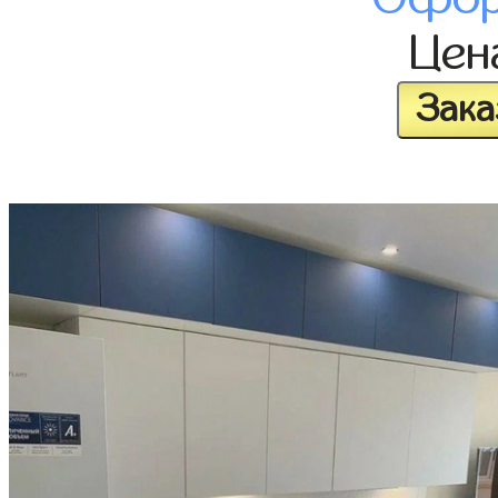
Це
Зака