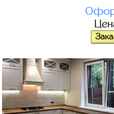
Офор
Це
Зака