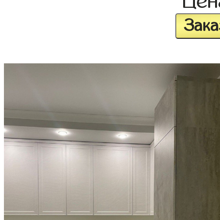
Це
Зака